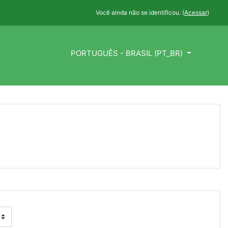
Você ainda não se identificou. (
Acessar
)
PORTUGUÊS - BRASIL ‎(PT_BR)‎