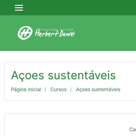
Ir para o conteúdo principal
PAINEL LATERAL
Açoes sustentáveis
Página inicial
Cursos
Açoes sustentáveis
Ca