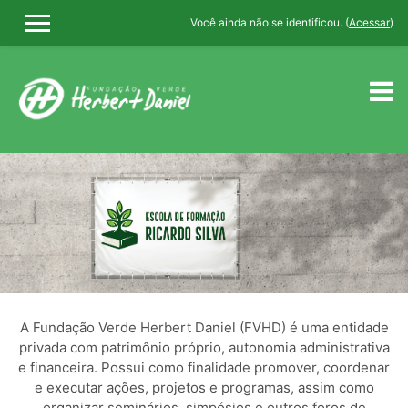
Você ainda não se identificou. (
Acessar
)
PAINEL LATERAL
Ir para o conteúdo principal
A Fundação Verde Herbert Daniel (FVHD) é uma entidade
privada com patrimônio próprio, autonomia administrativa
e financeira. Possui como finalidade promover, coordenar
e executar ações, projetos e programas, assim como
organizar seminários, simpósios e outros foros de